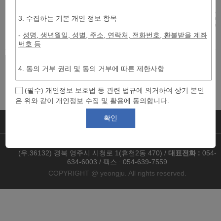
2026년 영주시 평생
/
학습 활동가 양성과
3. 수집하는 기본 개인 정보 항목
2026.9.9.~11.6. / 수, 금요일
부
1
2026
20명
0명
정
13:30~16:30(매주 수, 금)
방
-
성명, 생년월일, 성별, 주소, 연락처, 전화번호, 환불받을 계좌
08/18 09시 ~ 09/04 18시
번호 등
4. 동의 거부 권리 및 동의 거부에 따른 제한사항
- 귀하는 개인정보 제공 및 동의를 거부할 권리가 있습니다. 그
(필수) 개인정보 보호법 등 관련 법규에 의거하여 상기 본인
러나 동의를 거부할 경우 평생교육 지원 및 관련 서비스 이용
은 위와 같이 개인정보 수집 및 활용에 동의합니다.
이 어려워질 수 있습니다.
확인
홈으로
모집요강
환불정책
(우.36132) 경북 영주시 시청로 1(휴천2동 470) /
대표전화 :
054-
634-6003 / 팩스 : 054-639-7559
COPYRIGHT @ yeongju. All rights reserved.