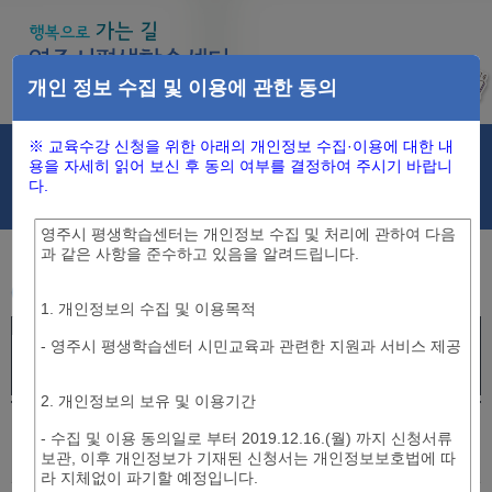
개인 정보 수집 및 이용에 관한 동의
※ 교육수강 신청을 위한 아래의 개인정보 수집·이용에 대한 내
로그인 하셔야 수강신청이 가능합니다.
로그인
용을 자세히 읽어 보신 후 동의 여부를 결정하여 주시기 바랍니
다.
수강신청
신청내역
영주시 평생학습센터는 개인정보 수집 및 처리에 관하여 다음
과 같은 사항을 준수하고 있음을 알려드립니다.
수강신청
1. 개인정보의 수집 및 이용목적
시민교육
신중년청춘학교
원데이클래스
평생학습특강
- 영주시 평생학습센터 시민교육과 관련한 지원과 서비스 제공
행복학습센터
평생학습활동가 양성과정
2. 개인정보의 보유 및 이용기간
번
모집
신청
- 수집 및 이용 동의일로 부터 2019.12.16.(월) 까지 신청서류
과목명/접수기간
정원
교육기간/강의시간
호
년도
인원
보관, 이후 개인정보가 기재된 신청서는 개인정보보호법에 따
라 지체없이 파기할 예정입니다.