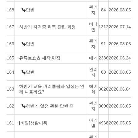
관리
168
답변
84
2026.08.05
자
비타
167
하반기 자격증 취득 관련 과정
1312
2026.07.14
민
관리
166
답변
91
2026.08.05
자
165
유튜브쇼츠 제작.편집
메기
2386
2026.06.24
관리
164
답변
88
2026.08.05
자
하반기 교육 커리큘럼과 일정은 언
헤이
163
3626
2026.06.04
제 나올까요?
화
관리
162
하반기 일정 관련 답변
3696
2026.06.05
자
아기
161
[비밀]생활미용
4968
2026.05.05
별
관리