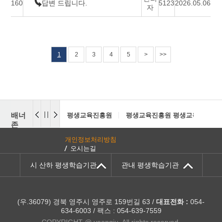
160
답변 드립니다.
5123
2026.05.06
자
1
2
3
4
5
>
>>
배너
평생교육진흥원
평생교육진흥원 평생교육센터
존
개인정보처리방침
오시는길
시 산하 평생학습기관
관내 평생학습기관
(우.36079) 경북 영주시 영주로 159번길 63 /
대표전화 :
054-
634-6003 / 팩스 : 054-639-7559