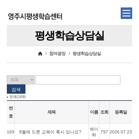
평생학습상담실
참여광장
평생학습상담실
검색
전체(169)
번
제목
이름
조회
등록일
호
헤이
169
8월에 드론 교육이 혹시 있나요?
797
2026.07.23
화