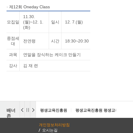
· 제12회 Oneday Class
11.30.
모집일
(월)~12. 1.
일시
12. 7.(월)
(화)
중점세
전연령
시간
18:30~20:30
대
과목
연말을 장식하는 케이크 만들기
강사
김 재 련
배너
평생교육진흥원
평생교육진흥원 평생교육센터
존
개인정보처리방침
오시는길