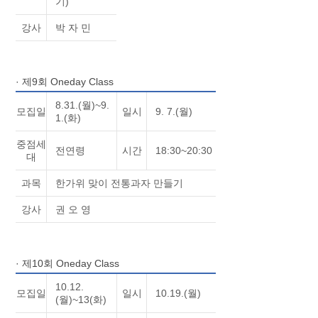
기)
강사
박 자 민
· 제9회 Oneday Class
8.31.(월)~9.
모집일
일시
9. 7.(월)
1.(화)
중점세
전연령
시간
18:30~20:30
대
과목
한가위 맞이 전통과자 만들기
강사
권 오 영
· 제10회 Oneday Class
10.12.
모집일
일시
10.19.(월)
(월)~13(화)