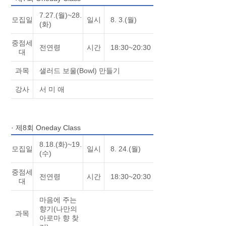
7.27.(월)~28.
모집일
일시
8. 3.(월)
(화)
중점세
전연령
시간
18:30~20:30
대
과목
샐러드 보울(Bowl) 만들기
강사
서 미 애
· 제8회 Oneday Class
8.18.(화)~19.
모집일
일시
8. 24.(월)
(수)
중점세
전연령
시간
18:30~20:30
대
마음에 주는
향기(나만의
과목
아로마 향 찾