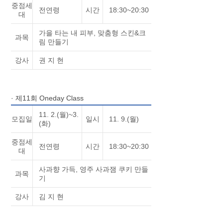
중점세
전연령
시간
18:30~20:30
대
가을 타는 내 피부, 맞춤형 스킨&크
과목
림 만들기
강사
권 지 현
· 제11회 Oneday Class
11. 2.(월)~3.
모집일
일시
11. 9.(월)
(화)
중점세
전연령
시간
18:30~20:30
대
사과향 가득, 영주 사과잼 쿠키 만들
과목
기
강사
김 지 현