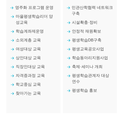
영주화 프로그램 운영
민관산학협력 네트워크
구축
마을평생학습리더 양
성교육
시설확충·정비
학습계좌제운영
안정적 재원확보
소외계층 교육
평생학습DB구축
여성대상 교육
평생교육공모사업
상인대상 교육
학습동아리지원사업
직장인대상 교육
축제·세미나 개최
자격증과정 교육
평생학습관계자 대상
연수
학교중심 교육
평생학습 홍보
찾아가는 교육